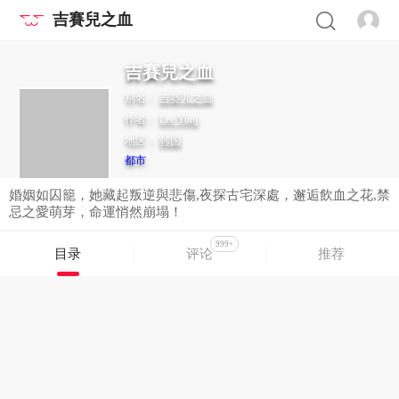
吉賽兒之血
吉賽兒之血
别名：
吉赛儿之血
作者：
Lee Yunj
地区：
韩国
都市
婚姻如囚籠，她藏起叛逆與悲傷,夜探古宅深處，邂逅飲血之花,禁
忌之愛萌芽，命運悄然崩塌！
999+
目录
评论
推荐