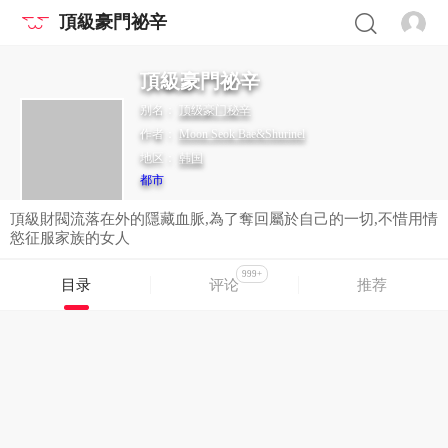
頂級豪門祕辛
頂級豪門祕辛
别名：
顶级豪门秘辛
作者：
Moon Seok Bae&Shurinel
地区：
韩国
都市
頂級財閥流落在外的隱藏血脈,為了奪回屬於自己的一切,不惜用情
慾征服家族的女人
999+
目录
评论
推荐